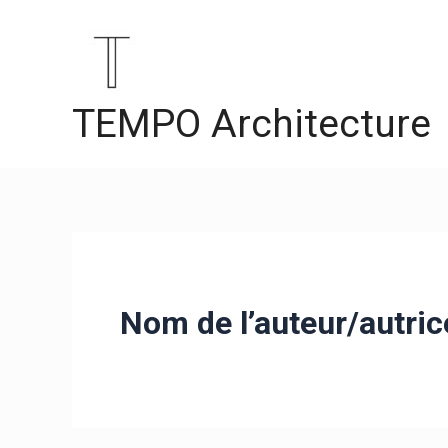
Aller
Pagination
au
d’article
contenu
TEMPO Architecture
Nom de l’auteur/autri