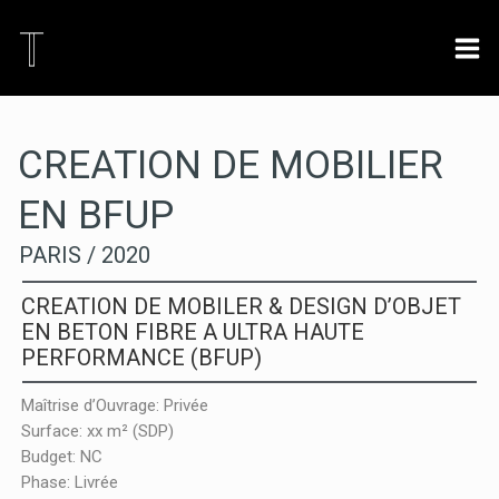
Aller
Navigation
Mai
au
des
Men
contenu
articles
CREATION DE MOBILIER
EN BFUP
PARIS / 2020
CREATION DE MOBILER & DESIGN D’OBJET
EN BETON FIBRE A ULTRA HAUTE
PERFORMANCE (BFUP)
Maîtrise d’Ouvrage: Privée
Surface: xx m² (SDP)
Budget: NC
Phase: Livrée